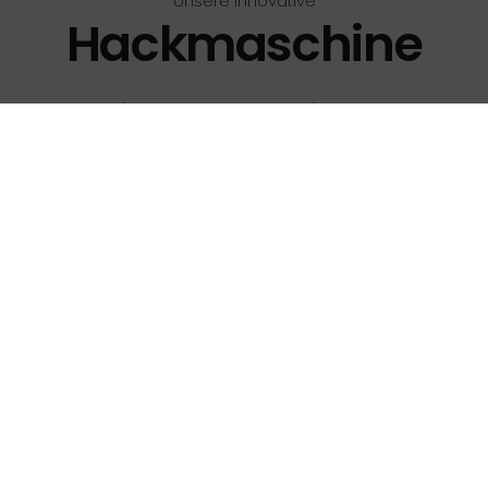
Unsere innovative
Hackmaschine
Ziel der Bearbeitung
– Abschneiden der Ranken & Begleitflora
– Auflockern und Mischen des Bodens
– Verbessern der Strohrotte, um die
Blütenfrostgefahr zu minimieren
– Reduktion der Pflanzenschutzmittel
Mehr erfahren
Faltblatt zur Maschine